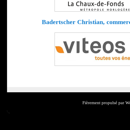
Badertscher Christian, commerc
Fièrement propulsé par W