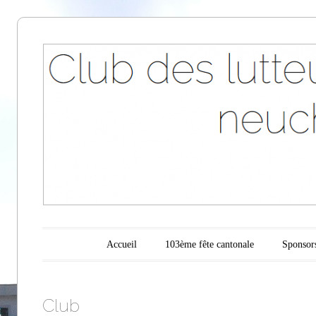
Club des
lutteurs des
montagnes
neuchâteloise
Menu principal
Aller au contenu
Accueil
103ème fête cantonale
Sponsor
Club