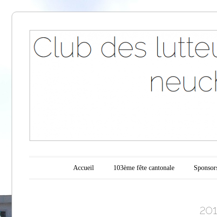
Club des
lutteurs des
montagnes
neuchâteloise
Menu principal
Aller au contenu
Accueil
103ème fête cantonale
Sponsor
20